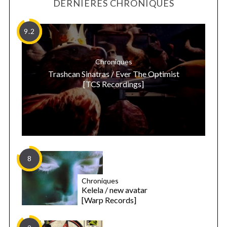
DERNIÈRES CHRONIQUES
9.2
Chroniques
Trashcan Sinatras / Ever The Optimist
[TCS Recordings]
8
Chroniques
Kelela / new avatar
[Warp Records]