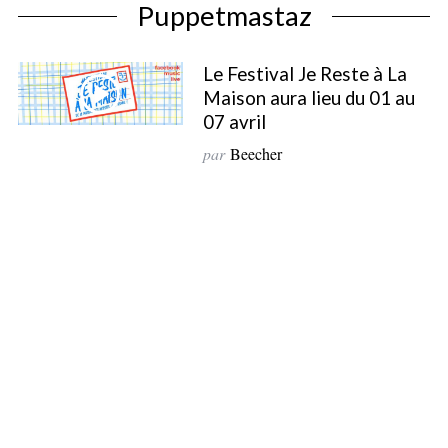
Puppetmastaz
Le Festival Je Reste à La
Maison aura lieu du 01 au
07 avril
par
Beecher
S
e
a
r
c
h
f
o
r
: