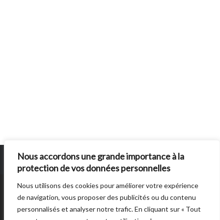
Nous accordons une grande importance à la
protection de vos données personnelles
Nous utilisons des cookies pour améliorer votre expérience
SUN BURNS OUT
EST UN SITE ÉDITE PAR
AUTRES DIRECTIONS
. © 2014 -
de navigation, vous proposer des publicités ou du contenu
2026 -
POLITIQUE DE CONFIDENTIALITÉ
personnalisés et analyser notre trafic. En cliquant sur « Tout