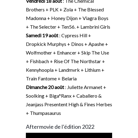
Vendredi 18 août
: The Chemical
Brothers + PLK + Zola + The Blessed
Madonna + Honey Dijon + Viagra Boys
+ The Selecter + Ten56. + Lambrini Girls
Samedi 19 août
: Cypress Hill +
Dropkick Murphys + Dinos + Apashe +
Wolfmother + Enhancer + Skip The Use
+ Fishbach + Rise Of The Northstar +
Kennyhoopla + Landmvrk + Lithium +
Train Fantome + Belaria
Dimanche 20 août
: Juliette Armanet +
Soolking + Biga*Ranx + Caballero &
Jeanjass Presentent High & Fines Herbes
+ Thumpasaurus
Aftermovie de l’édition 2022