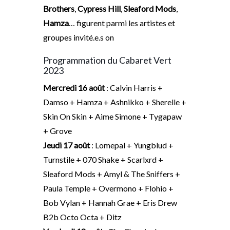
Brothers
,
Cypress Hill
,
Sleaford Mods
,
Hamza
… figurent parmi les artistes et
groupes invité.e.s on
Programmation du Cabaret Vert
2023
Mercredi 16 août
: Calvin Harris +
Damso + Hamza + Ashnikko + Sherelle +
Skin On Skin + Aime Simone + Tygapaw
+ Grove
Jeudi 17 août
: Lomepal + Yungblud +
Turnstile + 070 Shake + Scarlxrd +
Sleaford Mods + Amyl & The Sniffers +
Paula Temple + Overmono + Flohio +
Bob Vylan + Hannah Grae + Eris Drew
B2b Octo Octa + Ditz