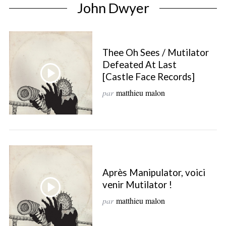
John Dwyer
Thee Oh Sees / Mutilator
Defeated At Last
[Castle Face Records]
par
matthieu malon
S
e
Après Manipulator, voici
a
venir Mutilator !
r
c
par
matthieu malon
h
f