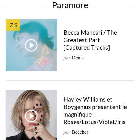
Paramore
7.5
Becca Mancari / The
Greatest Part
[Captured Tracks]
par
Denis
S
Hayley Williams et
e
Boygenius présentent le
a
magnifique
r
c
Roses/Lotus/Violet/Iris
h
par
Beecher
f