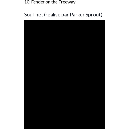
10. Fender on the Freeway
Soul-net (réalisé par Parker Sprout)
S
e
a
r
c
h
f
o
r
: