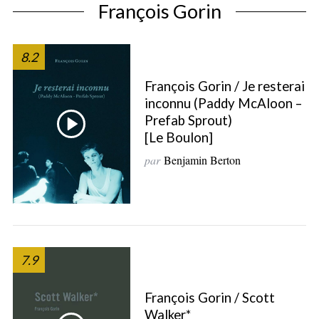
François Gorin
8.2
François Gorin / Je resterai
inconnu (Paddy McAloon –
Prefab Sprout)
[Le Boulon]
par
Benjamin Berton
S
7.9
e
a
r
François Gorin / Scott
c
Walker*