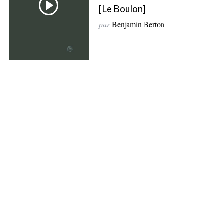
h
[Le Boulon]
f
par
Benjamin Berton
o
r
: