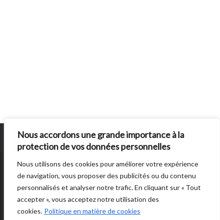
Nous accordons une grande importance à la
protection de vos données personnelles
Nous utilisons des cookies pour améliorer votre expérience
SUN BURNS OUT
EST UN SITE ÉDITE PAR
AUTRES DIRECTIONS
. © 2014 -
de navigation, vous proposer des publicités ou du contenu
2026 -
POLITIQUE DE CONFIDENTIALITÉ
personnalisés et analyser notre trafic. En cliquant sur « Tout
accepter », vous acceptez notre utilisation des
cookies.
Politique en matière de cookies