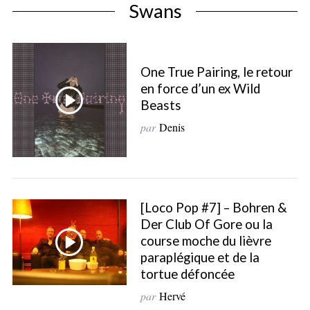
Swans
One True Pairing, le retour
en force d’un ex Wild
Beasts
par
Denis
S
[Loco Pop #7] – Bohren &
e
Der Club Of Gore ou la
a
course moche du lièvre
r
paraplégique et de la
c
tortue défoncée
h
par
Hervé
f