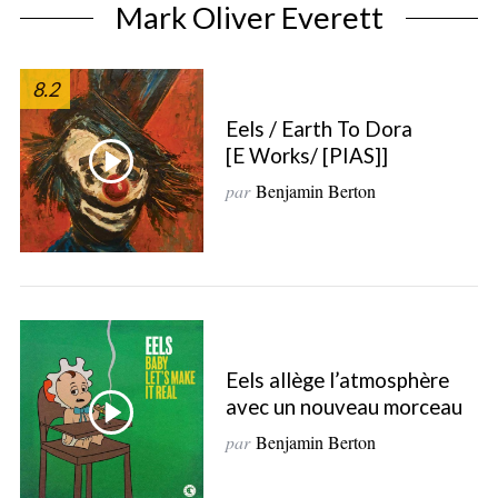
Mark Oliver Everett
8.2
Eels / Earth To Dora
[E Works/ [PIAS]]
par
Benjamin Berton
Eels allège l’atmosphère
avec un nouveau morceau
par
Benjamin Berton