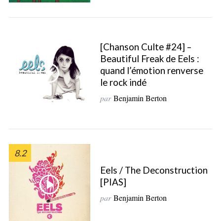
[Chanson Culte #24] –
Beautiful Freak de Eels :
S
quand l’émotion renverse
e
le rock indé
a
r
par
Benjamin Berton
c
h
f
o
r
8.2
:
Eels / The Deconstruction
[PIAS]
par
Benjamin Berton