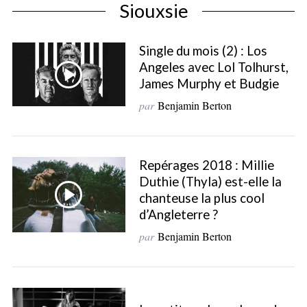
Siouxsie
Single du mois (2) : Los
Angeles avec Lol Tolhurst,
James Murphy et Budgie
par
Benjamin Berton
Repérages 2018 : Millie
Duthie (Thyla) est-elle la
chanteuse la plus cool
d’Angleterre ?
S
par
Benjamin Berton
e
a
r
c
h