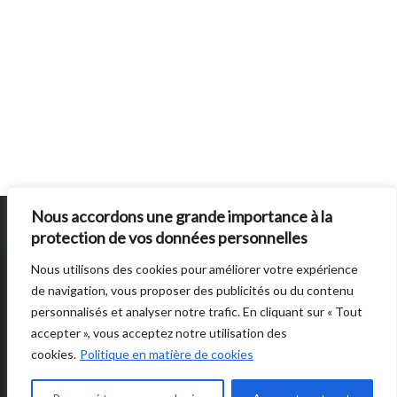
Nous accordons une grande importance à la
protection de vos données personnelles
Nous utilisons des cookies pour améliorer votre expérience
SUN BURNS OUT
EST UN SITE ÉDITE PAR
AUTRES DIRECTIONS
. © 2014 -
de navigation, vous proposer des publicités ou du contenu
2026 -
POLITIQUE DE CONFIDENTIALITÉ
personnalisés et analyser notre trafic. En cliquant sur « Tout
accepter », vous acceptez notre utilisation des
cookies.
Politique en matière de cookies