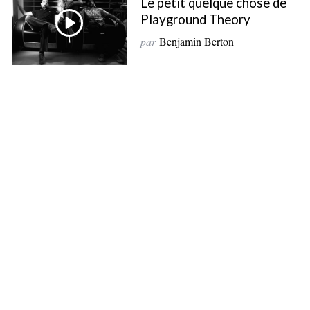
Le petit quelque chose de
f
Playground Theory
o
par
Benjamin Berton
r
: