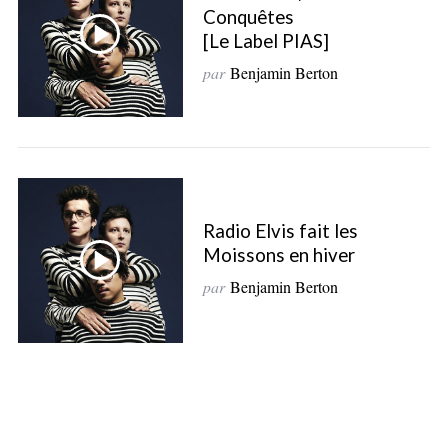
e
Conquêtes
a
[Le Label PIAS]
r
par
Benjamin Berton
c
h
f
o
r
:
Radio Elvis fait les
Moissons en hiver
par
Benjamin Berton