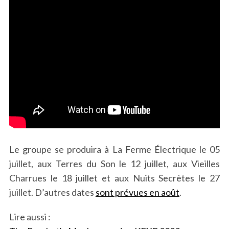
Le groupe se produira à La Ferme Électrique le 05
juillet, aux Terres du Son le 12 juillet, aux Vieilles
Charrues le 18 juillet et aux Nuits Secrètes le 27
juillet. D’autres dates
sont prévues en août
.
Lire aussi :
S