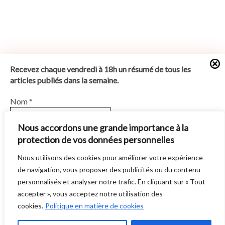
Recevez chaque vendredi à 18h un résumé de tous les
articles publiés dans la semaine.
Nom
*
Nous accordons une grande importance à la
protection de vos données personnelles
E-mail
*
Nous utilisons des cookies pour améliorer votre expérience
SUN BURNS OUT
EST UN SITE ÉDITE PAR
AUTRES DIRECTIONS
. © 2014 -
de navigation, vous proposer des publicités ou du contenu
En vous abonnant vous acceptez notre
Politique de
2026 -
POLITIQUE DE CONFIDENTIALITÉ
personnalisés et analyser notre trafic. En cliquant sur « Tout
confidentialité
.
accepter », vous acceptez notre utilisation des
cookies.
Politique en matière de cookies
J'accepte