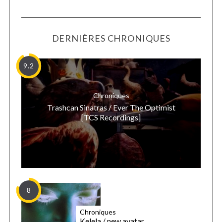
DERNIÈRES CHRONIQUES
9.2
Chroniques
Trashcan Sinatras / Ever The Optimist
[TCS Recordings]
8
Chroniques
Kelela / new avatar