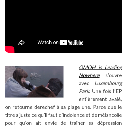
OMOH is Leading
Nowhere
s’ouvre
avec
Luxembourg
Park
. Une fois l’EP
entièrement avalé,
on retourne derechef à sa plage une. Parce que le
titre a juste ce qu’il faut d’indolence et de mélancolie
pour qu’on ait envie de traîner sa dépression