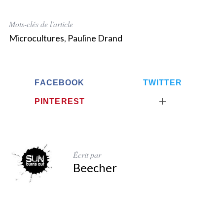
Mots-clés de l'article
Microcultures
,
Pauline Drand
FACEBOOK
TWITTER
PINTEREST
Écrit par
Beecher