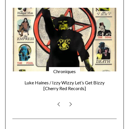
Chroniques
Luke Haines / Izzy Wizzy Let’s Get Bizzy
A t
[Cherry Red Records]