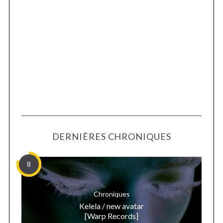
DERNIÈRES CHRONIQUES
8
Chroniques
Kelela / new avatar
[Warp Records]