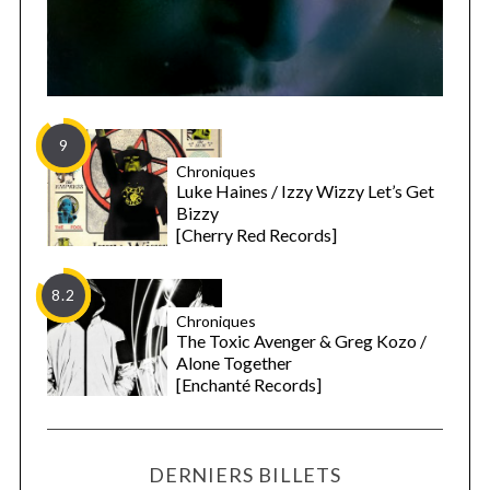
9
Chroniques
Luke Haines / Izzy Wizzy Let’s Get
Bizzy
[Cherry Red Records]
8.2
Chroniques
The Toxic Avenger & Greg Kozo /
Alone Together
[Enchanté Records]
DERNIERS BILLETS