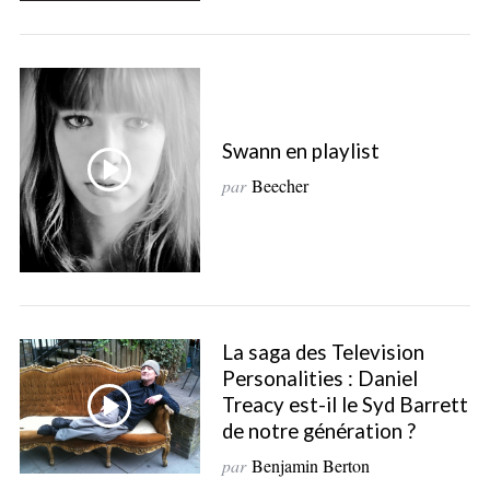
Swann en playlist
par
Beecher
S
e
a
r
c
La saga des Television
h
Personalities : Daniel
f
Treacy est-il le Syd Barrett
o
de notre génération ?
r
:
par
Benjamin Berton