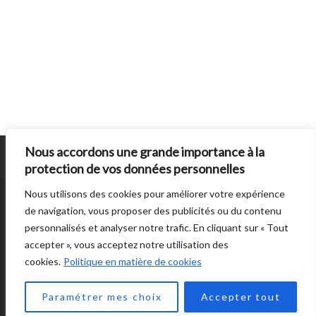
b
l
i
c
a
t
i
Nous accordons une grande importance à la
o
protection de vos données personnelles
n
s
Nous utilisons des cookies pour améliorer votre expérience
SUN BURNS OUT
EST UN SITE ÉDITE PAR
AUTRES DIRECTIONS
. © 2014 -
de navigation, vous proposer des publicités ou du contenu
2026 -
POLITIQUE DE CONFIDENTIALITÉ
personnalisés et analyser notre trafic. En cliquant sur « Tout
accepter », vous acceptez notre utilisation des
cookies.
Politique en matière de cookies
Paramétrer mes choix
Accepter tout
BACK TO TOP