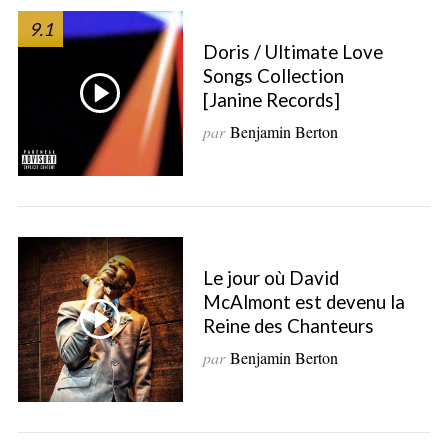
9.1
Doris / Ultimate Love
Songs Collection
[Janine Records]
par
Benjamin Berton
S
e
a
r
c
Le jour où David
h
McAlmont est devenu la
f
Reine des Chanteurs
o
par
Benjamin Berton
r
: