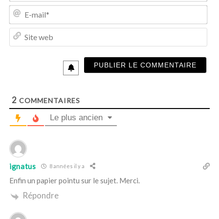
m
E
*
-
m
S
a
i
i
t
l
e
*
w
e
b
2
COMMENTAIRES
Le plus ancien
ignatus
8 années il y a
Enfin un papier pointu sur le sujet. Merci.
Répondre