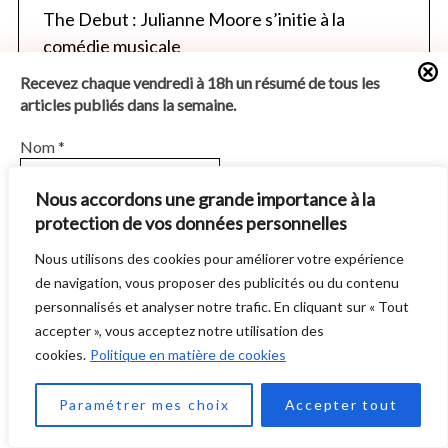
The Debut : Julianne Moore s’initie à la
comédie musicale
Recevez chaque vendredi à 18h un résumé de tous les
Sa Majesté des Mouches : sauvagerie sublime
articles publiés dans la semaine.
Nom
*
Nous accordons une grande importance à la
protection de vos données personnelles
E-mail
*
Recevez chaque vendredi à 18h un
résumé de tous les articles publiés dans la
Nous utilisons des cookies pour améliorer votre expérience
semaine.
de navigation, vous proposer des publicités ou du contenu
En vous abonnant vous acceptez notre
Politique de
personnalisés et analyser notre trafic. En cliquant sur « Tout
confidentialité
.
Nom
*
accepter », vous acceptez notre utilisation des
cookies.
Politique en matière de cookies
J'accepte
2
Paramétrer mes choix
Accepter tout
E-mail
*