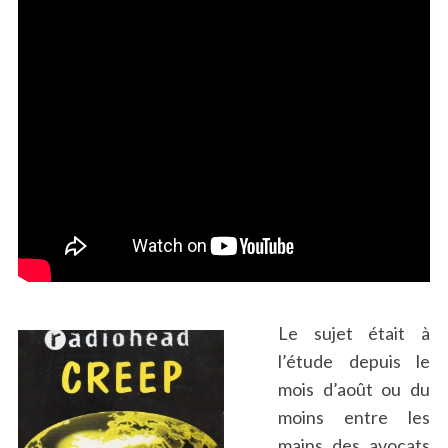
Le sujet était à
l’étude depuis le
mois d’août ou du
moins entre les
mains des avocats