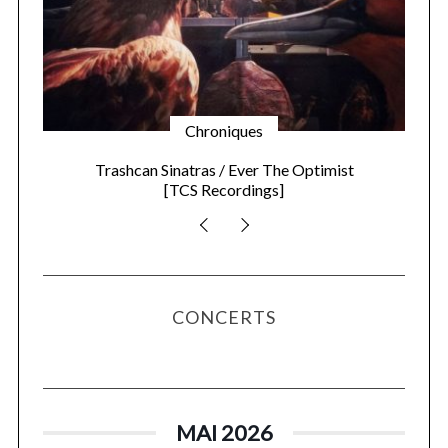
Chroniques
Kelela / new avatar
[Warp Records]
CONCERTS
MAI 2026