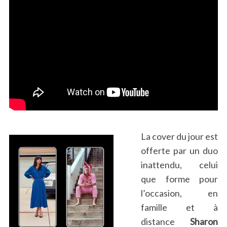
La cover du jour est
offerte par un duo
inattendu, celui
que forme pour
l’occasion, en
famille et à
distance
Sharon