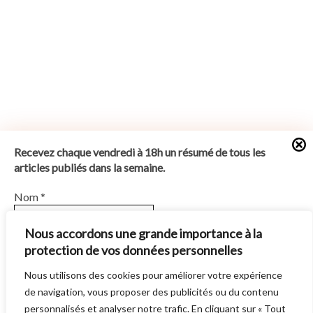
Recevez chaque vendredi à 18h un résumé de tous les
articles publiés dans la semaine.
Nom
*
Nous accordons une grande importance à la
protection de vos données personnelles
E-mail
*
Nous utilisons des cookies pour améliorer votre expérience
SUN BURNS OUT
EST UN SITE ÉDITE PAR
AUTRES DIRECTIONS
. © 2014 -
de navigation, vous proposer des publicités ou du contenu
En vous abonnant vous acceptez notre
Politique de
2026 -
POLITIQUE DE CONFIDENTIALITÉ
personnalisés et analyser notre trafic. En cliquant sur « Tout