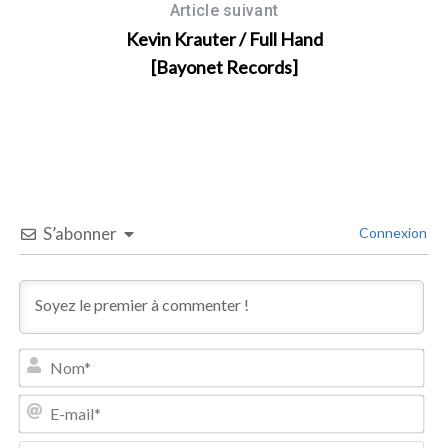
Article suivant
Kevin Krauter / Full Hand
[Bayonet Records]
S’abonner
Connexion
N
S
o
e
m
E
a
*
-
r