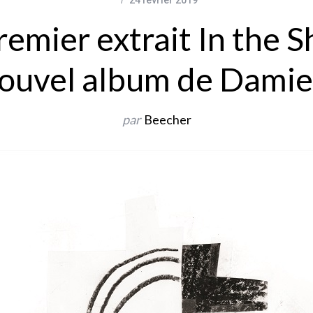
remier extrait In the S
nouvel album de Damie
par
Beecher