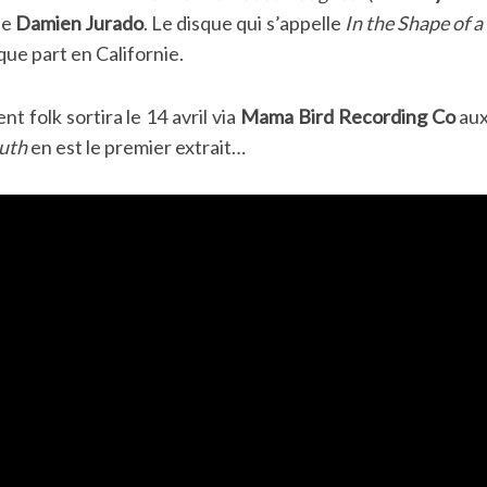
de
Damien Jurado
. Le disque qui s’appelle
In the Shape of 
ue part en Californie.
 folk sortira le 14 avril via
Mama Bird Recording Co
aux
uth
en est le premier extrait…