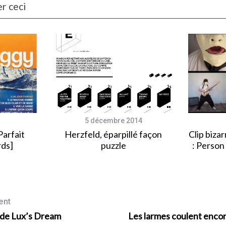
r ceci
5 décembre 2014
Parfait
Herzfeld, éparpillé façon
Clip bizar
rds]
puzzle
: Person
ent
e de Lux’s Dream
Les larmes coulent enco