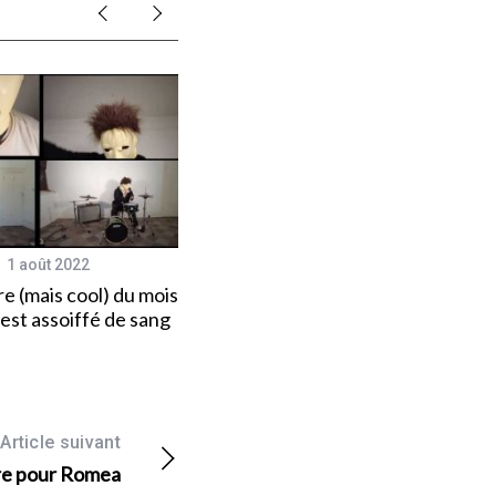
1 août 2022
26 octobre 2015
re (mais cool) du mois
Arman Méliès / Vertigone
 est assoiffé de sang
[At(h)ome / Wagram]
Article suivant
re pour Romea