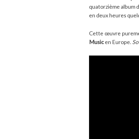
quatorzième album 
en deux heures quelq
Cette œuvre purement
Music
en Europe.
So
S
e
a
r
c
h
f
o
r
: