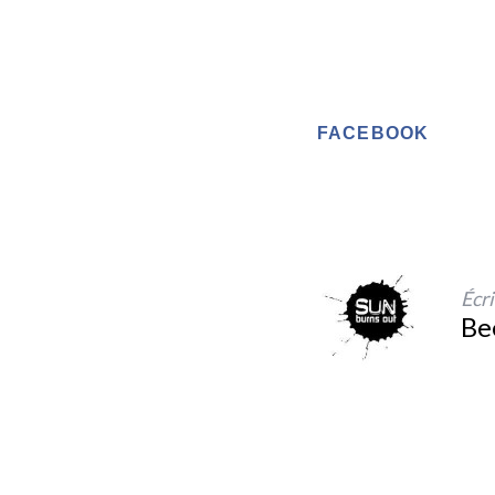
FACEBOOK
Écri
Be