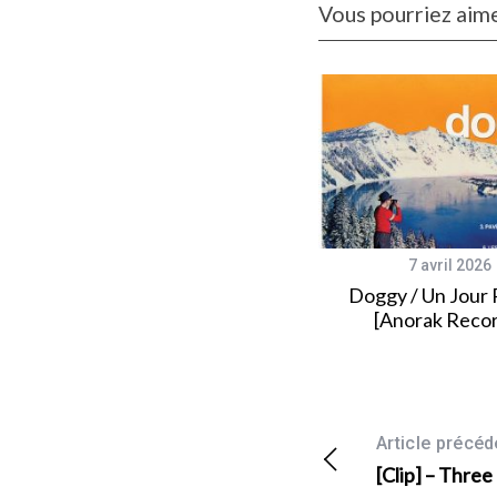
Vous pourriez aime
11 septembre 2020
7 avril 2026
Pauline Drand et Leopoldine
Doggy / Un Jour 
HH au théâtre ce soir
[Anorak Reco
Article précéd
[Clip] – Thre