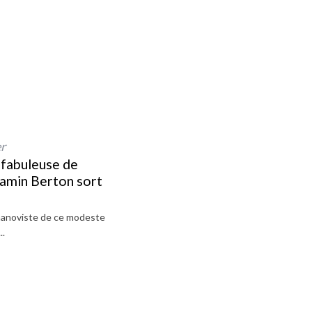
er
 fabuleuse de
jamin Berton sort
hanoviste de ce modeste
..