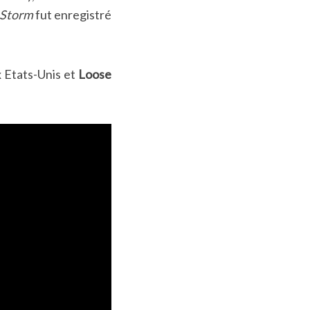
a Storm
fut enregistré
 Etats-Unis et
Loose