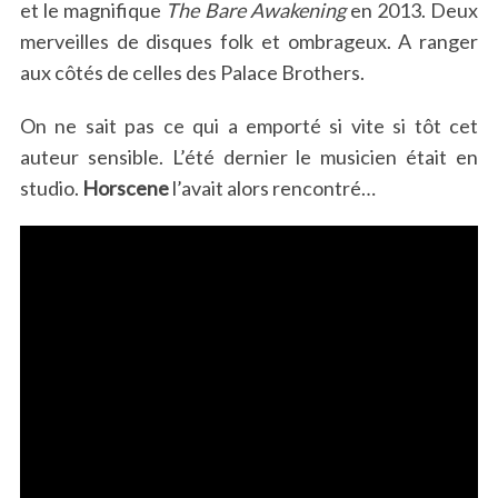
et le magnifique
The Bare Awakening
en 2013. Deux
merveilles de disques folk et ombrageux. A ranger
aux côtés de celles des Palace Brothers.
On ne sait pas ce qui a emporté si vite si tôt cet
auteur sensible. L’été dernier le musicien était en
studio.
Horscene
l’avait alors rencontré…