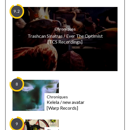
9.2
Chroniques
Trashcan Sinatras / Ever The Optimist
[TCS Recordings]
8
Chroniques
Kelela / new avatar
[Warp Records]
9