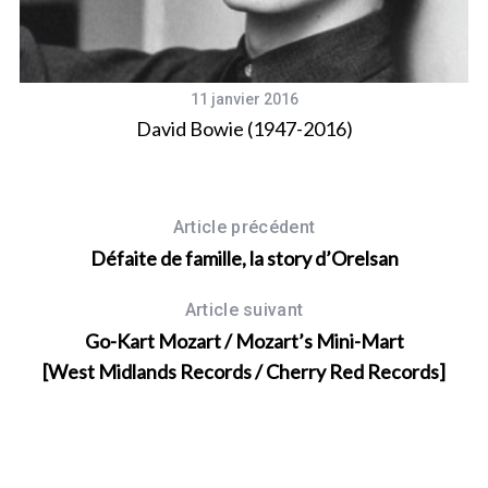
a
r
c
h
11 janvier 2016
f
o
David Bowie (1947-2016)
r
:
Article précédent
Défaite de famille, la story d’Orelsan
Article suivant
Go-Kart Mozart / Mozart’s Mini-Mart
[West Midlands Records / Cherry Red Records]