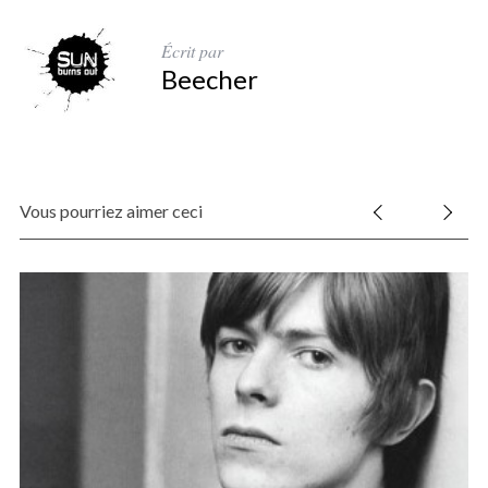
Écrit par
Beecher
Vous pourriez aimer ceci
S
e