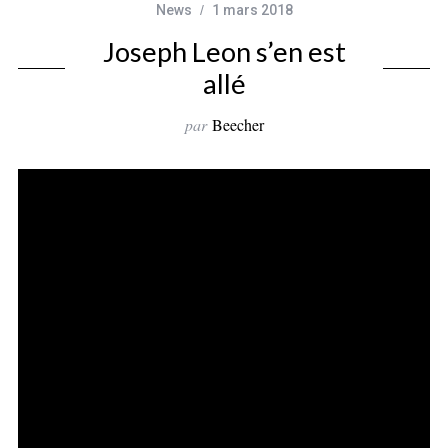
News
1 mars 2018
Joseph Leon s’en est
allé
par
Beecher