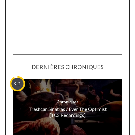
DERNIÈRES CHRONIQUES
9.2
Chroniques
Trashcan Sinatras / Ever The Optimist
[TCS Recordings]