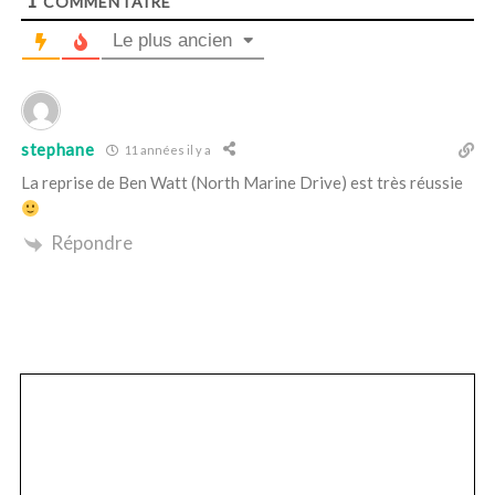
1
COMMENTAIRE
r
c
Le plus ancien
h
f
o
r
stephane
11 années il y a
:
La reprise de Ben Watt (North Marine Drive) est très réussie
Répondre