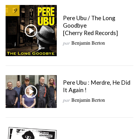
9
Pere Ubu / The Long
Goodbye
[Cherry Red Records]
par
Benjamin Berton
Pere Ubu : Merdre, He Did
It Again !
par
Benjamin Berton