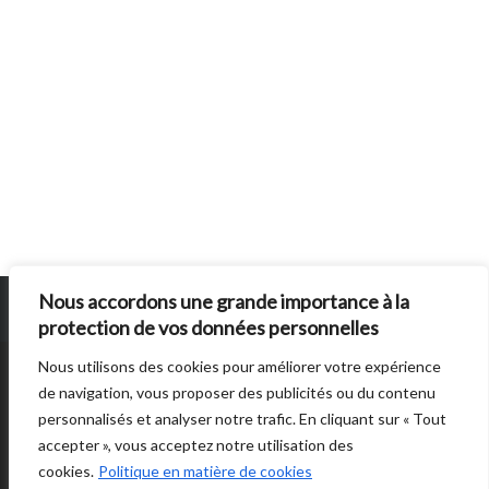
Nous accordons une grande importance à la
protection de vos données personnelles
Nous utilisons des cookies pour améliorer votre expérience
SUN BURNS OUT
EST UN SITE ÉDITE PAR
AUTRES DIRECTIONS
. © 2014 -
de navigation, vous proposer des publicités ou du contenu
2026 -
POLITIQUE DE CONFIDENTIALITÉ
personnalisés et analyser notre trafic. En cliquant sur « Tout
accepter », vous acceptez notre utilisation des
cookies.
Politique en matière de cookies