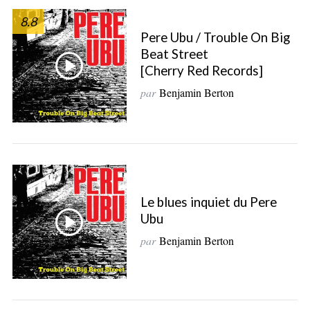
S
8.8
e
Pere Ubu / Trouble On Big
a
Beat Street
r
[Cherry Red Records]
c
h
par
Benjamin Berton
f
o
r
:
Le blues inquiet du Pere
Ubu
par
Benjamin Berton