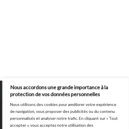
Nous accordons une grande importance à la
protection de vos données personnelles
Nous utilisons des cookies pour améliorer votre expérience
SUN BURNS OUT
EST UN SITE ÉDITE PAR
AUTRES DIRECTIONS
. © 2014 -
de navigation, vous proposer des publicités ou du contenu
2026 -
POLITIQUE DE CONFIDENTIALITÉ
personnalisés et analyser notre trafic. En cliquant sur « Tout
accepter », vous acceptez notre utilisation des