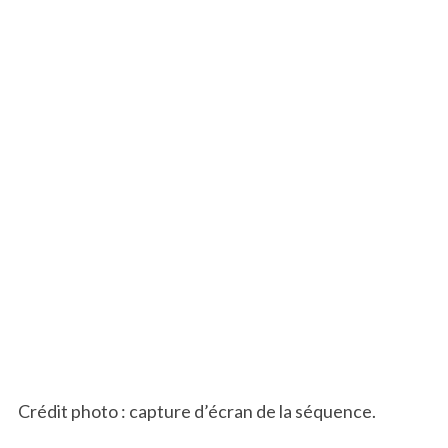
S
Crédit photo : capture d’écran de la séquence.
e