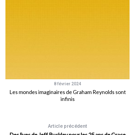
8 février 2024
Les mondes imaginaires de Graham Reynolds sont
T
infinis
Article précédent
Des lives de Jeff Buckley pour les 25 ans de Grace