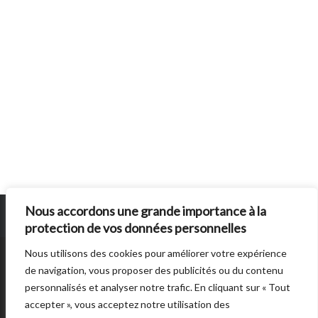
Nous accordons une grande importance à la
protection de vos données personnelles
Nous utilisons des cookies pour améliorer votre expérience
SUN BURNS OUT
EST UN SITE ÉDITE PAR
AUTRES DIRECTIONS
. © 2014 -
de navigation, vous proposer des publicités ou du contenu
2026 -
POLITIQUE DE CONFIDENTIALITÉ
personnalisés et analyser notre trafic. En cliquant sur « Tout
accepter », vous acceptez notre utilisation des