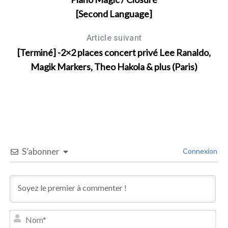
[Second Language]
Article suivant
[Terminé] -2×2 places concert privé Lee Ranaldo,
Magik Markers, Theo Hakola & plus (Paris)
S
e
a
r
c
h
f
o
S’abonner
Connexion
r
:
N
o