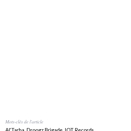
Mots-clés de l'article
Al'Tarba
,
Droogz Brigade
,
IOT Records