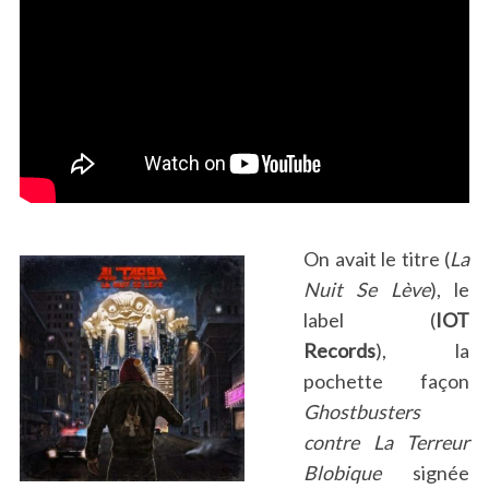
On avait le titre (
La
Nuit Se Lève
), le
label (
IOT
Records
), la
pochette façon
Ghostbusters
contre La Terreur
Blobique
signée