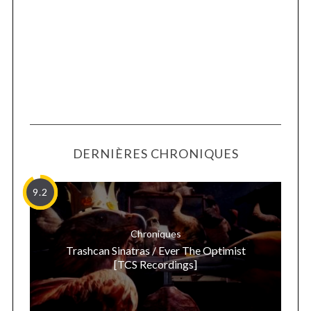
DERNIÈRES CHRONIQUES
9.2
Chroniques
Trashcan Sinatras / Ever The Optimist
[TCS Recordings]