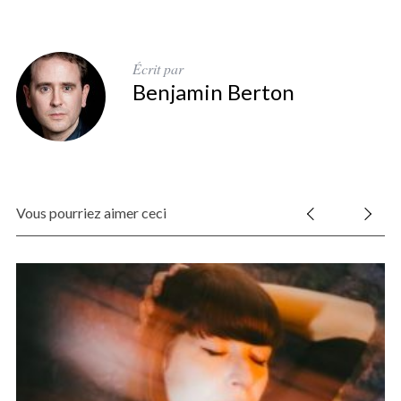
Écrit par
Benjamin Berton
S
e
a
r
Vous pourriez aimer ceci
c
h
f
o
r
: