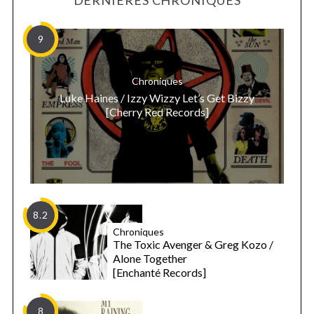
9
Chroniques
Luke Haines / Izzy Wizzy Let’s Get Bizzy
[Cherry Red Records]
8.2
Chroniques
The Toxic Avenger & Greg Kozo /
Alone Together
[Enchanté Records]
8