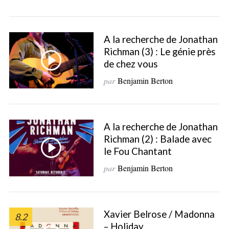
e
a
r
A la recherche de Jonathan
c
Richman (3) : Le génie près
h
de chez vous
f
o
par
Benjamin Berton
r
:
A la recherche de Jonathan
Richman (2) : Balade avec
le Fou Chantant
par
Benjamin Berton
Xavier Belrose / Madonna
8.2
– Holiday