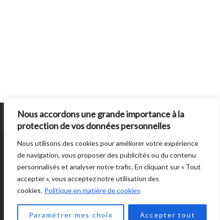
u
b
l
i
c
a
t
i
Nous accordons une grande importance à la
o
protection de vos données personnelles
n
s
Nous utilisons des cookies pour améliorer votre expérience
SUN BURNS OUT
EST UN SITE ÉDITE PAR
AUTRES DIRECTIONS
. © 2014 -
de navigation, vous proposer des publicités ou du contenu
2026 -
POLITIQUE DE CONFIDENTIALITÉ
personnalisés et analyser notre trafic. En cliquant sur « Tout
accepter », vous acceptez notre utilisation des
cookies.
Politique en matière de cookies
Paramétrer mes choix
Accepter tout
BACK TO TOP