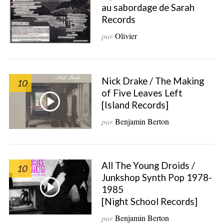
au sabordage de Sarah
Records
par
Olivier
Nick Drake / The Making
10
of Five Leaves Left
[Island Records]
par
Benjamin Berton
All The Young Droids /
10
Junkshop Synth Pop 1978-
1985
[Night School Records]
par
Benjamin Berton
S