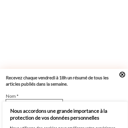
Recevez chaque vendredi à 18h un résumé de tous les
articles publiés dans la semaine.
Nom
*
Nous accordons une grande importance à la
protection de vos données personnelles
E-mail
*
Nous utilisons des cookies pour améliorer votre expérience