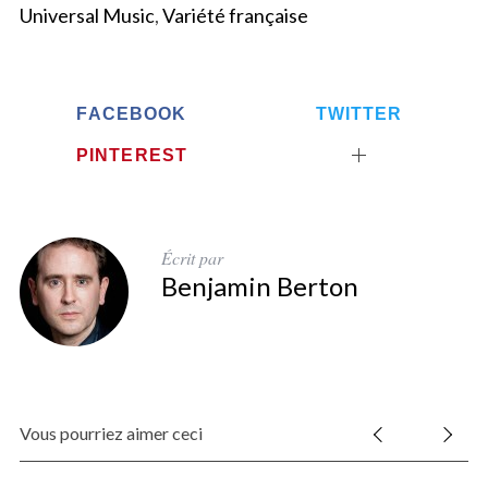
Universal Music
,
Variété française
FACEBOOK
TWITTER
PINTEREST
Écrit par
S
Benjamin Berton
e
a
r
c
h
f
Vous pourriez aimer ceci
o
r
: