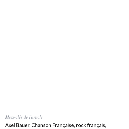
Mots-clés de l'article
Axel Bauer
,
Chanson Française
,
rock français
,