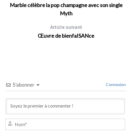
Marble célèbre la pop champagne avec son single
Myth
Article suivant
Œuvre de bienfaISANce
S’abonner
Connexion
N
o