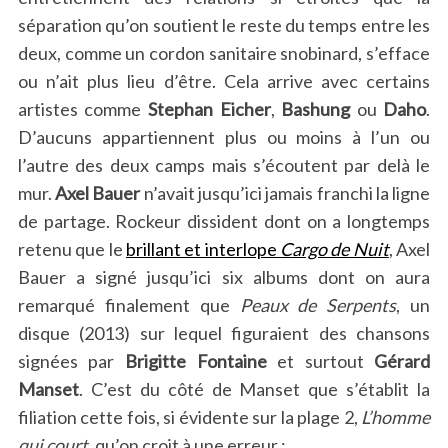
séparation qu’on soutient le reste du temps entre les
deux, comme un cordon sanitaire snobinard, s’efface
ou n’ait plus lieu d’être. Cela arrive avec certains
artistes comme
Stephan Eicher
,
Bashung
ou
Daho
.
D’aucuns appartiennent plus ou moins à l’un ou
l’autre des deux camps mais s’écoutent par delà le
mur.
Axel Bauer
n’avait jusqu’ici jamais franchi la ligne
de partage. Rockeur dissident dont on a longtemps
retenu que le
brillant et interlope
Cargo de Nuit
, Axel
Bauer a signé jusqu’ici six albums dont on aura
remarqué finalement que
Peaux de Serpents
, un
disque (2013) sur lequel figuraient des chansons
signées par
Brigitte Fontaine
et surtout
Gérard
Manset
. C’est du côté de Manset que s’établit la
filiation cette fois, si évidente sur la plage 2,
L’homme
qui court
, qu’on croit à une erreur :