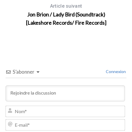
Article suivant
Jon Brion / Lady Bird (Soundtrack)
[Lakeshore Records/ Fire Records]
S’abonner
Connexion
N
o
m
E
*
-