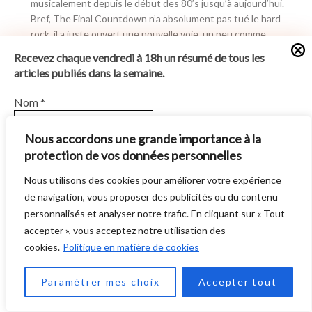
musicalement depuis le début des 80’s jusqu’à aujourd’hui.
Bref, The Final Countdown n’a absolument pas tué le hard
rock, il a juste ouvert une nouvelle voie, un peu comme
l’exploration spatiale
Recevez chaque vendredi à 18h un résumé de tous les
Répondre
articles publiés dans la semaine.
Nom
*
Maximede Carpentier
6 années il y a
Nous accordons une grande importance à la
Lorsque je vous lis, j’ai plus la sensation d’avoir un sniper qui
protection de vos données personnelles
E-mail
*
veut tire à vue, plutôt qu’un avis objectif. Le groupe “Europe”
Nous utilisons des cookies pour améliorer votre expérience
était et est toujours un groupe de rock, vous en déplaise. Vous
de navigation, vous proposer des publicités ou du contenu
comparez David Bowie avec son titre “Space Oddity” qui est
En vous abonnant vous acceptez notre
Politique de
personnalisés et analyser notre trafic. En cliquant sur « Tout
plutôt dans le genre “space rock psychédélique”. Donc si vous
confidentialité
.
accepter », vous acceptez notre utilisation des
voulez avoir un peu de crédibilité, apprenez à comparer ce qui
cookies.
Politique en matière de cookies
est comparable. Vous cherchez un coupable de la descente de
J'accepte
7
la mouvance Hard Rock…et pour vous il est tout trouver, c’est
Paramétrer mes choix
Accepter tout
le groupe Europe. Et lorsque vous dites que les synthés sont
dominants et que le groupe continue de se présenter comme