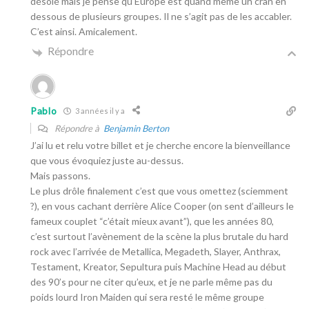
désolé mais je pense qu’Europe est quand même un cran en
dessous de plusieurs groupes. Il ne s’agit pas de les accabler.
C’est ainsi. Amicalement.
Répondre
Pablo
3 années il y a
Répondre à
Benjamin Berton
J’ai lu et relu votre billet et je cherche encore la bienveillance
que vous évoquiez juste au-dessus.
Mais passons.
Le plus drôle finalement c’est que vous omettez (sciemment
?), en vous cachant derrière Alice Cooper (on sent d’ailleurs le
fameux couplet “c’était mieux avant”), que les années 80,
c’est surtout l’avènement de la scène la plus brutale du hard
rock avec l’arrivée de Metallica, Megadeth, Slayer, Anthrax,
Testament, Kreator, Sepultura puis Machine Head au début
des 90’s pour ne citer qu’eux, et je ne parle même pas du
poids lourd Iron Maiden qui sera resté le même groupe