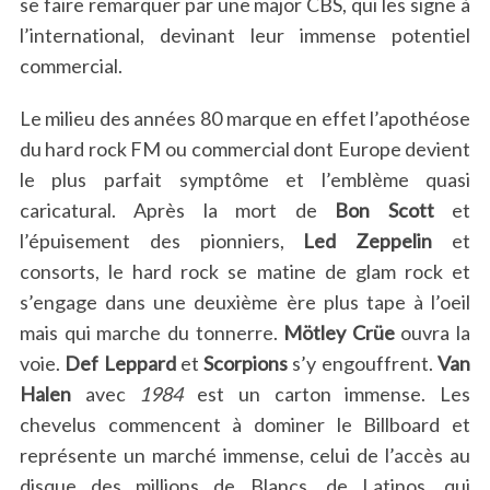
se faire remarquer par une major CBS, qui les signe à
l’international, devinant leur immense potentiel
commercial.
Le milieu des années 80 marque en effet l’apothéose
du hard rock FM ou commercial dont Europe devient
le plus parfait symptôme et l’emblème quasi
caricatural. Après la mort de
Bon Scott
et
S
l’épuisement des pionniers,
Led Zeppelin
et
e
consorts, le hard rock se matine de glam rock et
a
s’engage dans une deuxième ère plus tape à l’oeil
r
c
mais qui marche du tonnerre.
Mötley Crüe
ouvra la
h
voie.
Def Leppard
et
Scorpions
s’y engouffrent.
Van
f
Halen
avec
1984
est un carton immense. Les
o
chevelus commencent à dominer le Billboard et
r
:
représente un marché immense, celui de l’accès au
disque des millions de Blancs, de Latinos, qui