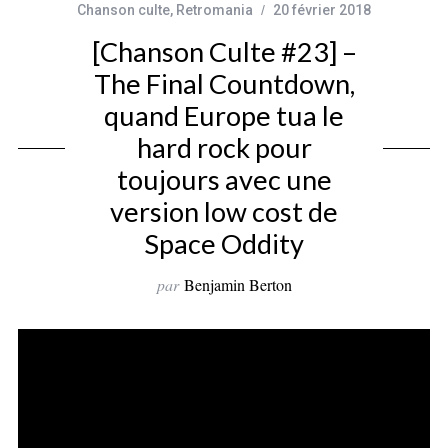
Chanson culte
,
Retromania
20 février 2018
[Chanson Culte #23] –
The Final Countdown,
quand Europe tua le
hard rock pour
toujours avec une
version low cost de
Space Oddity
par
Benjamin Berton