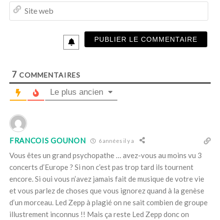
m
S
a
i
i
t
l
e
*
w
e
b
7
COMMENTAIRES
Le plus ancien
FRANCOIS GOUNON
6 années il y a
Vous êtes un grand psychopathe … avez-vous au moins vu 3
concerts d’Europe ? Si non c’est pas trop tard ils tournent
encore. Si oui vous n’avez jamais fait de musique de votre vie
et vous parlez de choses que vous ignorez quand à la genèse
d’un morceau. Led Zepp à plagié on ne sait combien de groupe
illustrement inconnus !! Mais ça reste Led Zepp donc on