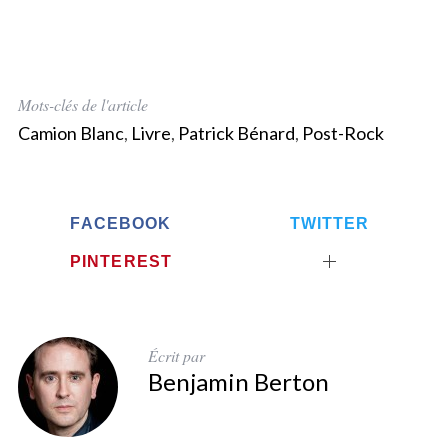
S
e
a
r
Mots-clés de l'article
c
Camion Blanc
,
Livre
,
Patrick Bénard
,
Post-Rock
h
f
o
r
FACEBOOK
TWITTER
:
PINTEREST
Écrit par
Benjamin Berton