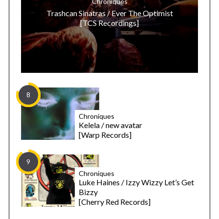
Chroniques
Trashcan Sinatras / Ever The Optimist
[TCS Recordings]
8
Chroniques
Kelela / new avatar
[Warp Records]
9
Chroniques
Luke Haines / Izzy Wizzy Let’s Get
Bizzy
[Cherry Red Records]