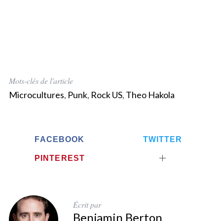
Mots-clés de l'article
Microcultures
,
Punk
,
Rock US
,
Theo Hakola
FACEBOOK
TWITTER
PINTEREST
Écrit par
Benjamin Berton