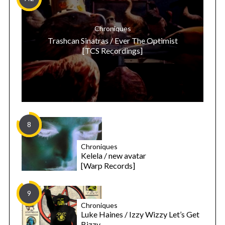
Chroniques
Trashcan Sinatras / Ever The Optimist
[TCS Recordings]
8
Chroniques
Kelela / new avatar
[Warp Records]
9
Chroniques
Luke Haines / Izzy Wizzy Let’s Get
Bizzy