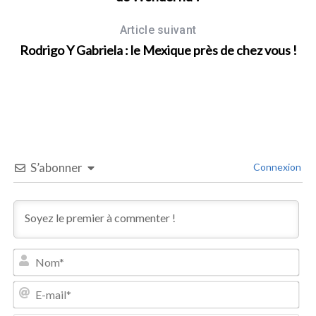
Article suivant
Rodrigo Y Gabriela : le Mexique près de chez vous !
S’abonner
Connexion
N
S
o
e
m
E
a
*
-
r