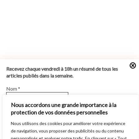
Recevez chaque vendredi à 18h un résumé de tous les
articles publiés dans la semaine.
Nom
*
Nous accordons une grande importance à la
protection de vos données personnelles
E-mail
*
Nous utilisons des cookies pour améliorer votre expérience
SUN BURNS OUT
EST UN SITE ÉDITE PAR
AUTRES DIRECTIONS
. © 2014 -
de navigation, vous proposer des publicités ou du contenu
En vous abonnant vous acceptez notre
Politique de
2026 -
POLITIQUE DE CONFIDENTIALITÉ
personnalisés et analyser notre trafic. En cliquant sur « Tout