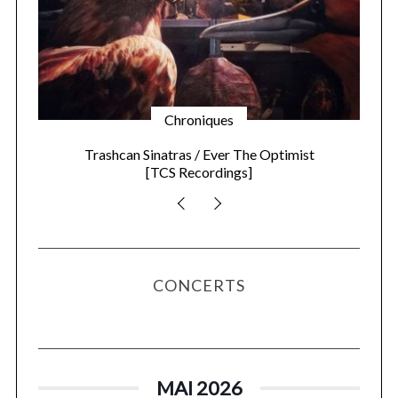
Chroniques
Kelela / new avatar
[Warp Records]
CONCERTS
MAI 2026