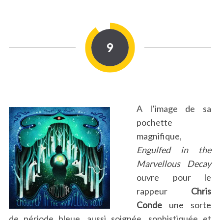
9
A l’image de sa
pochette
magnifique,
Engulfed in the
Marvellous Decay
ouvre pour le
rappeur
Chris
Conde
une sorte
de période bleue, aussi soignée, sophistiquée et