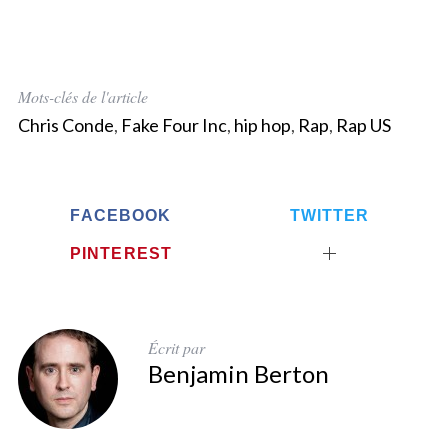
S
e
Mots-clés de l'article
a
r
Chris Conde
,
Fake Four Inc
,
hip hop
,
Rap
,
Rap US
c
h
f
o
FACEBOOK
TWITTER
r
PINTEREST
:
Écrit par
Benjamin Berton