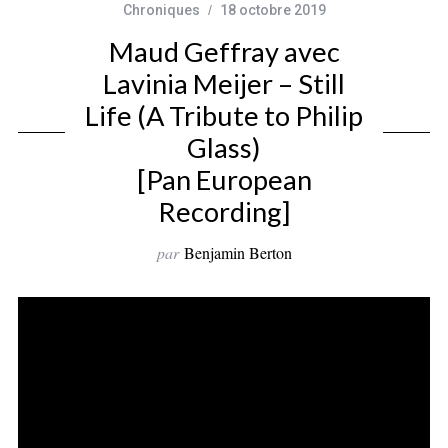
Chroniques
18 octobre 2019
Maud Geffray avec
Lavinia Meijer – Still
Life (A Tribute to Philip
Glass)
[Pan European
Recording]
par
Benjamin Berton