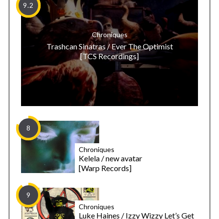
9.2
Chroniques
Trashcan Sinatras / Ever The Optimist
[TCS Recordings]
8
Chroniques
Kelela / new avatar
[Warp Records]
9
Chroniques
Luke Haines / Izzy Wizzy Let’s Get