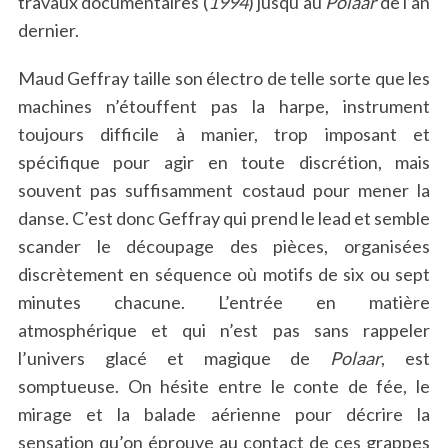
travaux documentaires (
1994
) jusqu’au
Polaar
de l’an
dernier.
Maud Geffray taille son électro de telle sorte que les
machines n’étouffent pas la harpe, instrument
toujours difficile à manier, trop imposant et
spécifique pour agir en toute discrétion, mais
souvent pas suffisamment costaud pour mener la
danse. C’est donc Geffray qui prend le lead et semble
scander le découpage des pièces, organisées
discrètement en séquence où motifs de six ou sept
minutes chacune. L’entrée en matière
atmosphérique et qui n’est pas sans rappeler
l’univers glacé et magique de
Polaar
, est
somptueuse. On hésite entre le conte de fée, le
mirage et la balade aérienne pour décrire la
sensation qu’on éprouve au contact de ces grappes