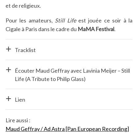
et de religieux.
Pour les amateurs,
Still Life
est jouée ce soir à la
Cigale à Paris dans le cadre du
MaMA Festival
.
Tracklist
S
e
a
Écouter Maud Geffray avec Lavinia Meijer – Still
r
Life (A Tribute to Philip Glass)
c
h
f
Lien
o
r
:
Lire aussi :
Maud Geffray / Ad Astra [Pan European Recording]